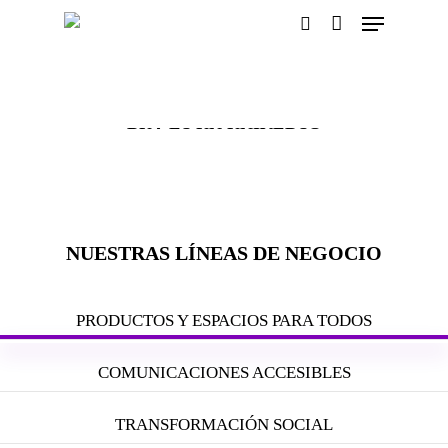
Menu
Skip
to
search
main
content
BUA ES UN UNIVERSO
DE CAPACIDADES
NUESTRAS LÍNEAS DE NEGOCIO
PRODUCTOS Y ESPACIOS PARA TODOS
COMUNICACIONES ACCESIBLES
TRANSFORMACIÓN SOCIAL