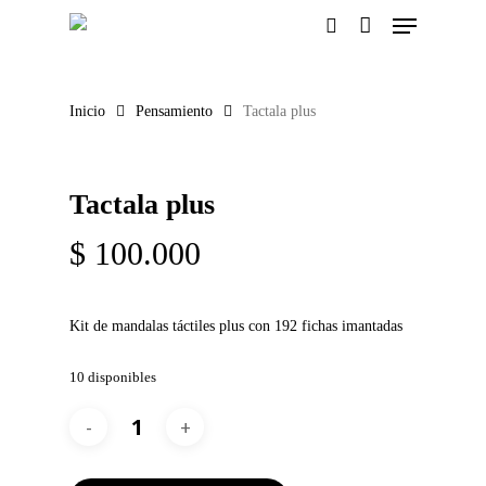
Menu
Skip
to
search
main
content
Inicio
Pensamiento
Tactala plus
Tactala plus
$
100.000
Kit de mandalas táctiles plus con 192 fichas imantadas
10 disponibles